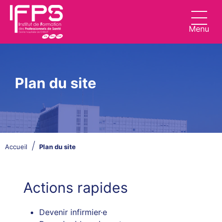
Aller au contenu principal
Page d'accueil de l'Institut de Formation 
Menu
Plan du site
Fil d'Ariane
Accueil
Plan du site
Actions rapides
Devenir infirmier·e